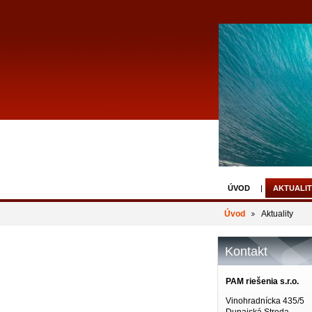
ÚVOD
AKTUALIT
Úvod
Aktuality
Kontakt
PAM riešenia s.r.o.
Vinohradnícka 435/5
Dunajská Streda