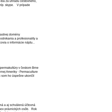
 iba za úhradu cestovného,
príp. skype. V prípade
vlastnej domény
odnikania a profesionality a
covia o informácie nájdu...
permakultúry v českom Brne
rnej Ameriky - Permaculture
5 som ho úspešne ukončil
ná a aj schválená účtovná
íjmov právnických osôb. Rok