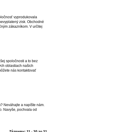
oločnosť vyprodukovala
o nevyplatený zisk. Obchodné
ečným zákazníkom. V určitej
šej spoločnosti a to bez
ých oblastiach našich
 môžete nás kontaktovať
? Neváhajte a napíšte nám.
b. Navyše, pochvala od
Záznamy: 11 - 20 zo 21