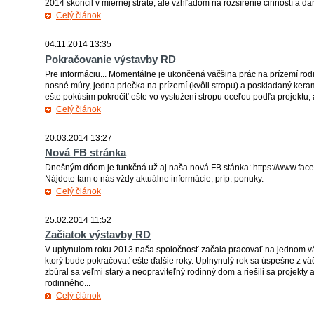
2014 skončil v miernej strate, ale vzhľadom na rozšírenie činností a daňo
Celý článok
04.11.2014 13:35
Pokračovanie výstavby RD
Pre informáciu... Momentálne je ukončená väčšina prác na prízemí 
nosné múry, jedna priečka na prízemí (kvôli stropu) a poskladaný kera
ešte pokúsim pokročiť ešte vo vystužení stropu oceľou podľa projektu,
Celý článok
20.03.2014 13:27
Nová FB stránka
Dnešným dňom je funkčná už aj naša nová FB stánka: https://www.fac
Nájdete tam o nás vždy aktuálne informácie, príp. ponuky.
Celý článok
25.02.2014 11:52
Začiatok výstavby RD
V uplynulom roku 2013 naša spoločnosť začala pracovať na jednom v
ktorý bude pokračovať ešte ďalšie roky. Uplnynulý rok sa úspešne z väč
zbúral sa veľmi starý a neopraviteľný rodinný dom a riešili sa projekty
rodinného...
Celý článok