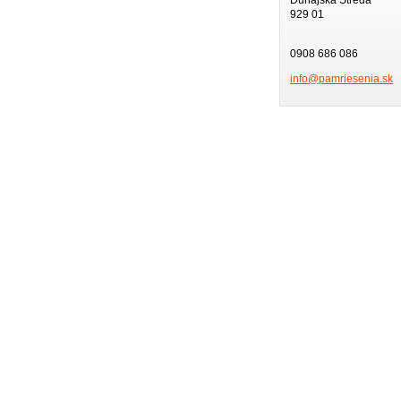
929 01
0908 686 086
info@pam
riesenia
.sk