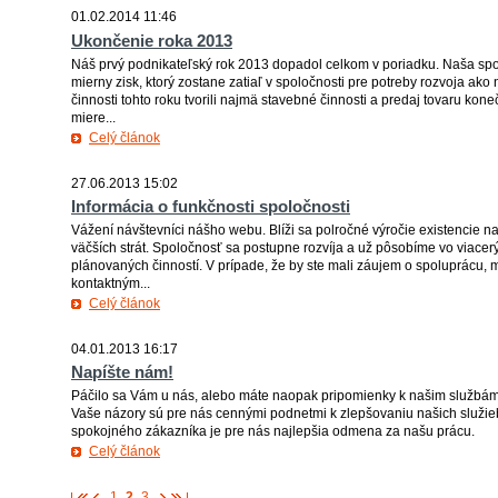
01.02.2014 11:46
Ukončenie roka 2013
Náš prvý podnikateľský rok 2013 dopadol celkom v poriadku. Naša sp
mierny zisk, ktorý zostane zatiaľ v spoločnosti pre potreby rozvoja ak
činnosti tohto roku tvorili najmä stavebné činnosti a predaj tovaru kon
miere...
Celý článok
27.06.2013 15:02
Informácia o funkčnosti spoločnosti
Vážení návštevníci nášho webu. Blíži sa polročné výročie existencie na
väčších strát. Spoločnosť sa postupne rozvíja a už pôsobíme vo viacer
plánovaných činností. V prípade, že by ste mali záujem o spoluprácu,
kontaktným...
Celý článok
04.01.2013 16:17
Napíšte nám!
Páčilo sa Vám u nás, alebo máte naopak pripomienky k našim službám
Vaše názory sú pre nás cennými podnetmi k zlepšovaniu našich služie
spokojného zákazníka je pre nás najlepšia odmena za našu prácu.
Celý článok
1
2
3