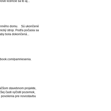
vé licencie sa to aj...
rodinného domu. Sú ukončené
mický strop. Podľa počasia sa
 aby bola dokončená...
ebook.com/pamriesenia.
äčšom stavebnom projekte,
šej časti vyčistil pozemok,
 a povolenia pre novostavbu