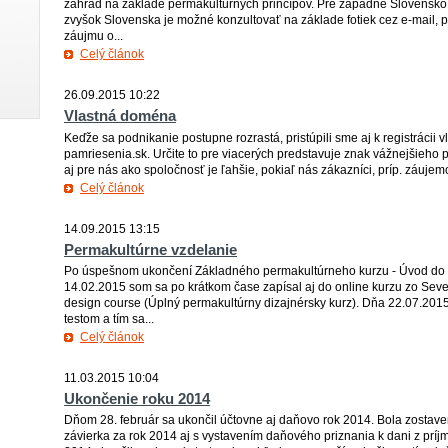
záhrad na základe permakultúrnych princípov. Pre západné Slovensko
zvyšok Slovenska je možné konzultovať na základe fotiek cez e-mail, 
záujmu o...
Celý článok
26.09.2015 10:22
Vlastná doména
Keďže sa podnikanie postupne rozrastá, pristúpili sme aj k registrácii 
pamriesenia.sk. Určite to pre viacerých predstavuje znak vážnejšieho p
aj pre nás ako spoločnosť je ľahšie, pokiaľ nás zákazníci, príp. záujem
Celý článok
14.09.2015 13:15
Permakultúrne vzdelanie
Po úspešnom ukončení Základného permakultúrneho kurzu - Úvod do 
14.02.2015 som sa po krátkom čase zapísal aj do online kurzu zo Seve
design course (Úplný permakultúrny dizajnérsky kurz). Dňa 22.07.201
testom a tím sa...
Celý článok
11.03.2015 10:04
Ukončenie roku 2014
Dňom 28. február sa ukončil účtovne aj daňovo rok 2014. Bola zostave
závierka za rok 2014 aj s vystavením daňového priznania k dani z pr