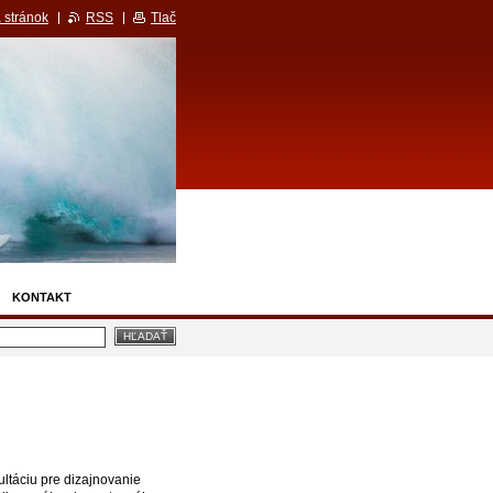
 stránok
RSS
Tlač
KONTAKT
táciu pre dizajnovanie