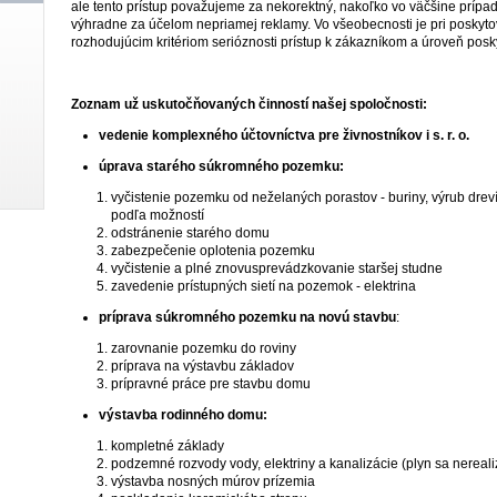
ale tento prístup považujeme za nekorektný, nakoľko vo väčšine prípado
výhradne za účelom nepriamej reklamy. Vo všeobecnosti je pri poskyt
rozhodujúcim kritériom serióznosti prístup k zákazníkom a úroveň pos
Zoznam už uskutočňovaných činností našej spoločnosti:
vedenie komplexného účtovníctva pre živnostníkov i s. r. o.
úprava starého súkromného pozemku:
vyčistenie pozemku od neželaných porastov - buriny, výrub dre
podľa možností
odstránenie starého domu
zabezpečenie oplotenia pozemku
vyčistenie a plné znovusprevádzkovanie staršej studne
zavedenie prístupných sietí na pozemok - elektrina
príprava súkromného pozemku na novú stavbu
:
zarovnanie pozemku do roviny
príprava na výstavbu základov
prípravné práce pre stavbu domu
výstavba rodinného domu:
kompletné základy
podzemné rozvody vody, elektriny a kanalizácie (plyn sa nereali
výstavba nosných múrov prízemia