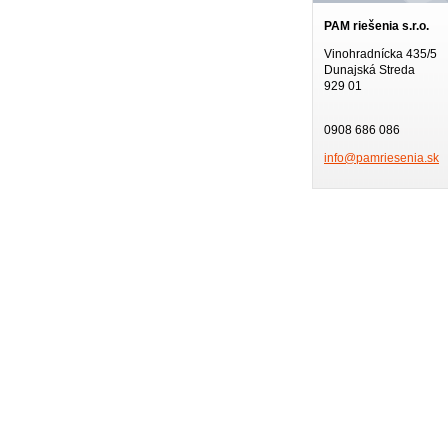
PAM riešenia s.r.o.
Vinohradnícka 435/5
Dunajská Streda
929 01
0908 686 086
info@pam
riesenia
.sk