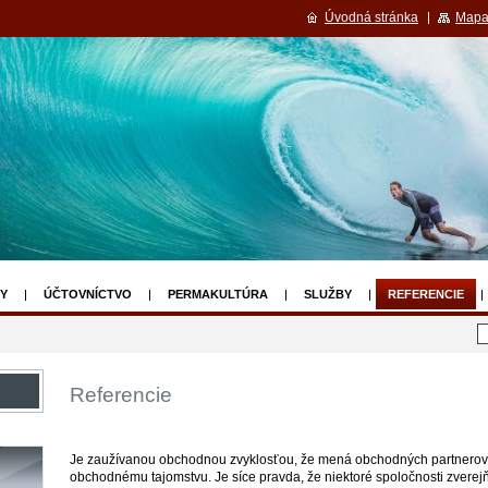
Úvodná stránka
Mapa
Y
ÚČTOVNÍCTVO
PERMAKULTÚRA
SLUŽBY
REFERENCIE
Referencie
Je zaužívanou obchodnou zvyklosťou, že mená obchodných partnerov r
obchodnému tajomstvu. Je síce pravda, že niektoré spoločnosti zverejň