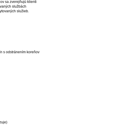
v sa zverejňujú klienti
ovaných službách
kytovaných služieb.
vín s odstránením koreňov
zuje)