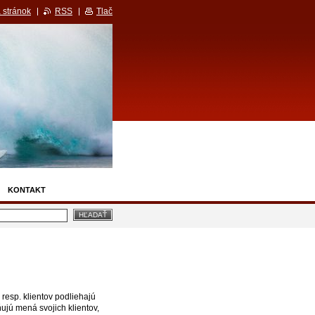
 stránok
RSS
Tlač
KONTAKT
esp. klientov podliehajú
ujú mená svojich klientov,